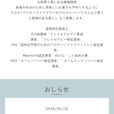
お部屋で楽しめる植物雑貨
家族や自分のために美味しいお菓子を手作りするように
アロマ×プリザーブドフラワーやアロマ×ハーバリウムなど香り
と植物のある暮らし もご提案します。
資格対応講座も
ICA加盟校「クレイセラピスト養成
講座」「クレイセラピー検定講座」
JAA「認知症予防のためのアロマヘッドトリートメント認定講
座」
Mauruuru認定教室「石けん・こと始めの會」
HSA「ホームソーパー検定講座」「ホームドッグソーパー検定
講座」
おしらせ
2019
/
02
/
12