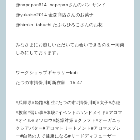
@napepan614 napepanさんのパン.サンド
@yukaiso2014 金森商店さんのお菓子
@hiroko_tabuchi たぶちひろこさんのお花
みなさまにお越しいただいてお会いできるのを一同楽
しみにしております。
ワークショップギャラリーkoti
たつの市揖保川町新在家 15-47
#兵庫県#姫路#相生#たつの市#揖保川町#太子#赤穂
#教室#習い事#体験#イベント#ハンドメイド#アロマ
#オイル#ミツロウ#乾燥対策 #クラフト#オーガニッ
クシアバター#アロマトリートメント#アロマスプレ
ー#自然の力で健康になる#リードディフューザー