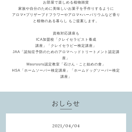
お部屋で楽しめる植物雑貨
家族や自分のために美味しいお菓子を手作りするように
アロマ×プリザーブドフラワーやアロマ×ハーバリウムなど香り
と植物のある暮らし もご提案します。
資格対応講座も
ICA加盟校「クレイセラピスト養成
講座」「クレイセラピー検定講座」
JAA「認知症予防のためのアロマヘッドトリートメント認定講
座」
Mauruuru認定教室「石けん・こと始めの會」
HSA「ホームソーパー検定講座」「ホームドッグソーパー検定
講座」
おしらせ
2021
/
04
/
04