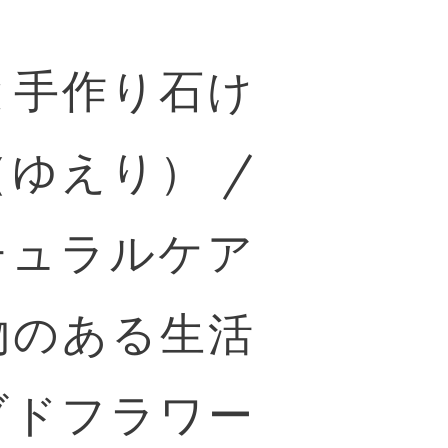
と手作り石け
ゆえり） /
チュラルケア
物のある生活
ブドフラワー