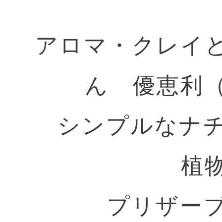
アロマ・クレイ
ん 優恵利（
シンプルなナ
植
プリザー