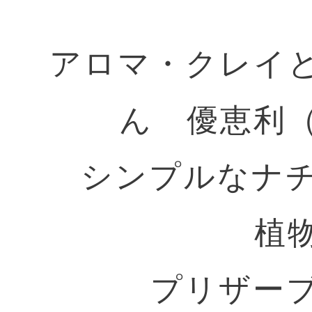
アロマ・クレイ
ん 優恵利（
シンプルなナ
植
プリザー