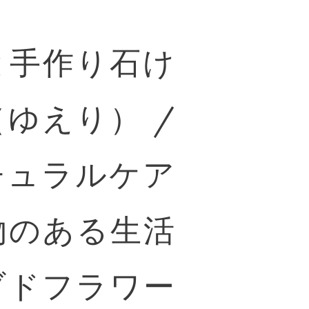
と手作り石け
ゆえり） /
チュラルケア
物のある生活
ブドフラワー