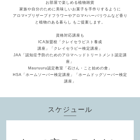
お部屋で楽しめる植物雑貨
家族や自分のために美味しいお菓子を手作りするように
アロマ×プリザーブドフラワーやアロマ×ハーバリウムなど香り
と植物のある暮らし もご提案します。
資格対応講座も
ICA加盟校「クレイセラピスト養成
講座」「クレイセラピー検定講座」
JAA「認知症予防のためのアロマヘッドトリートメント認定講
座」
Mauruuru認定教室「石けん・こと始めの會」
HSA「ホームソーパー検定講座」「ホームドッグソーパー検定
講座」
スケジュール