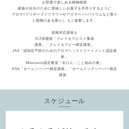
お部屋で楽しめる植物雑貨
家族や自分のために美味しいお菓子を手作りするように
アロマ×プリザーブドフラワーやアロマ×ハーバリウムなど香り
と植物のある暮らし もご提案します。
資格対応講座も
ICA加盟校「クレイセラピスト養成
講座」「クレイセラピー検定講座」
JAA「認知症予防のためのアロマヘッドトリートメント認定講
座」
Mauruuru認定教室「石けん・こと始めの會」
HSA「ホームソーパー検定講座」「ホームドッグソーパー検定
講座」
スケジュール