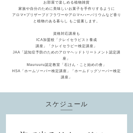
お部屋で楽しめる植物雑貨
家族や自分のために美味しいお菓子を手作りするように
アロマ×プリザーブドフラワーやアロマ×ハーバリウムなど香り
と植物のある暮らし もご提案します。
資格対応講座も
ICA加盟校「クレイセラピスト養成
講座」「クレイセラピー検定講座」
JAA「認知症予防のためのアロマヘッドトリートメント認定講
座」
Mauruuru認定教室「石けん・こと始めの會」
HSA「ホームソーパー検定講座」「ホームドッグソーパー検定
講座」
スケジュール