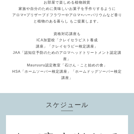
お部屋で楽しめる植物雑貨
家族や自分のために美味しいお菓子を手作りするように
アロマ×プリザーブドフラワーやアロマ×ハーバリウムなど香り
と植物のある暮らし もご提案します。
資格対応講座も
ICA加盟校「クレイセラピスト養成
講座」「クレイセラピー検定講座」
JAA「認知症予防のためのアロマヘッドトリートメント認定講
座」
Mauruuru認定教室「石けん・こと始めの會」
HSA「ホームソーパー検定講座」「ホームドッグソーパー検定
講座」
スケジュール