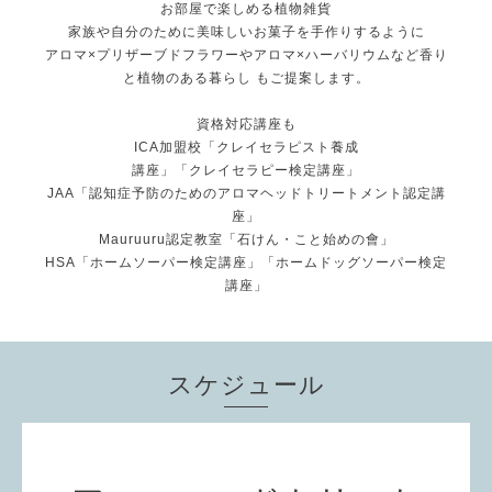
お部屋で楽しめる植物雑貨
家族や自分のために美味しいお菓子を手作りするように
アロマ×プリザーブドフラワーやアロマ×ハーバリウムなど香り
と植物のある暮らし もご提案します。
資格対応講座も
ICA加盟校「クレイセラピスト養成
講座」「クレイセラピー検定講座」
JAA「認知症予防のためのアロマヘッドトリートメント認定講
座」
Mauruuru認定教室「石けん・こと始めの會」
HSA「ホームソーパー検定講座」「ホームドッグソーパー検定
講座」
スケジュール