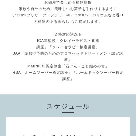
お部屋で楽しめる植物雑貨
家族や自分のために美味しいお菓子を手作りするように
アロマ×プリザーブドフラワーやアロマ×ハーバリウムなど香り
と植物のある暮らし もご提案します。
資格対応講座も
ICA加盟校「クレイセラピスト養成
講座」「クレイセラピー検定講座」
JAA「認知症予防のためのアロマヘッドトリートメント認定講
座」
Mauruuru認定教室「石けん・こと始めの會」
HSA「ホームソーパー検定講座」「ホームドッグソーパー検定
講座」
スケジュール