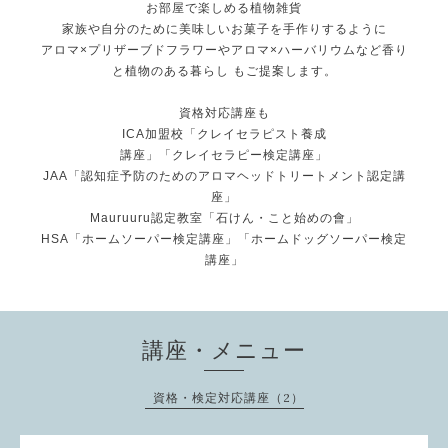
お部屋で楽しめる植物雑貨
家族や自分のために美味しいお菓子を手作りするように
アロマ×プリザーブドフラワーやアロマ×ハーバリウムなど香り
と植物のある暮らし もご提案します。
資格対応講座も
ICA加盟校「クレイセラピスト養成
講座」「クレイセラピー検定講座」
JAA「認知症予防のためのアロマヘッドトリートメント認定講
座」
Mauruuru認定教室「石けん・こと始めの會」
HSA「ホームソーパー検定講座」「ホームドッグソーパー検定
講座」
講座・メニュー
資格・検定対応講座（2）