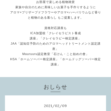
お部屋で楽しめる植物雑貨
家族や自分のために美味しいお菓子を手作りするように
アロマ×プリザーブドフラワーやアロマ×ハーバリウムなど香り
と植物のある暮らし もご提案します。
資格対応講座も
ICA加盟校「クレイセラピスト養成
講座」「クレイセラピー検定講座」
JAA「認知症予防のためのアロマヘッドトリートメント認定講
座」
Mauruuru認定教室「石けん・こと始めの會」
HSA「ホームソーパー検定講座」「ホームドッグソーパー検定
講座」
おしらせ
2021
/
02
/
09