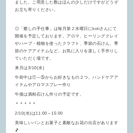
ました。ご用意した数はほんの少しだけですがどうぞ
お立ち寄りください。
◎「癒しの手仕事」は毎月第２水曜日にkotiさんにて
開催を予定しております。アロマ、ヒーリングクレイ
やハーブ・植物を使ったクラフト、季節の石けん、季
節のケアアイテムなど。お気に入りを楽しく手作りし
ていただく場です。
来月は3/10(水)
午前中は①～⑤からお好きなもの２つ。ハンドケアア
イテムやアロマスプレー作り
午後は酒粕石けん作りの予定です。
＊＊＊＊＊
2/10(水)は11:00～15:00
美味しいパンとお菓子と素敵なお花の出店があります
🎵