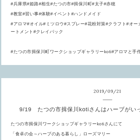
#兵庫県#姫路#相生#たつの市#揖保川町#太子#赤穂
#教室#習い事#体験#イベント#ハンドメイド
#アロマ#オイル#ミツロウ#スプレー#花粉対策#クラフト#オ
ートメント#クレイパック
#たつの市揖保川町ワークショップギャラリーkoti#アロマと
2019
/
09
/
21
9/19 たつの市揖保川kotiさんはハーブ
たつの市揖保川ワークショップギャラリーkotiさんにて
「食卓の会～ハーブのある暮らし」ローズマリー