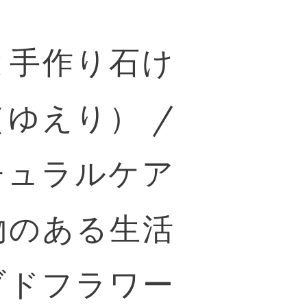
と手作り石け
ゆえり） /
チュラルケア
物のある生活
ブドフラワー