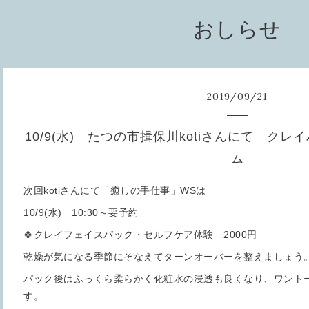
おしらせ
2019
/
09
/
21
10/9(水) たつの市揖保川kotiさんにて ク
ム
次回kotiさんにて「癒しの手仕事」WSは
10/9(水) 10:30～要予約
🍀クレイフェイスパック・セルフケア体験 2000円
乾燥が気になる季節にそなえてターンオーバーを整えましょう
パック後はふっくら柔らかく化粧水の浸透も良くなり、ワント
す。