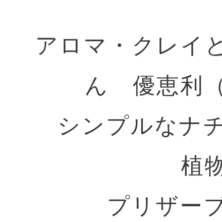
アロマ・クレイ
ん 優恵利（
シンプルなナ
植
プリザー