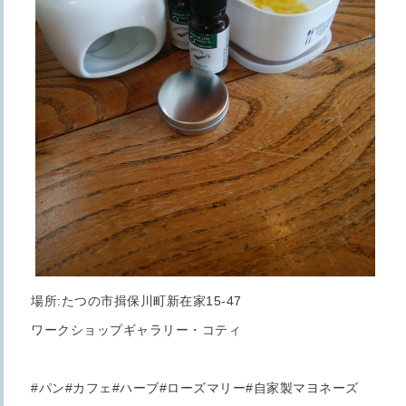
場所:たつの市揖保川町新在家15-47
ワークショップギャラリー・コティ
#パン#カフェ#ハーブ#ローズマリー#自家製マヨネーズ