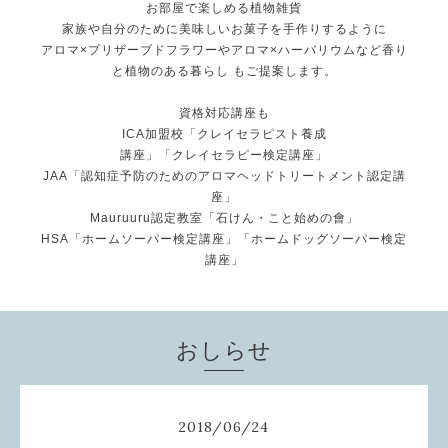
お部屋で楽しめる植物雑貨
家族や自分のために美味しいお菓子を手作りするように
アロマ×プリザーブドフラワーやアロマ×ハーバリウムなど香り
と植物のある暮らし もご提案します。
資格対応講座も
ICA加盟校「クレイセラピスト養成
講座」「クレイセラピー検定講座」
JAA「認知症予防のためのアロマヘッドトリートメント認定講
座」
Mauruuru認定教室「石けん・こと始めの會」
HSA「ホームソーパー検定講座」「ホームドッグソーパー検定
講座」
おしらせ
2018
/
06
/
24