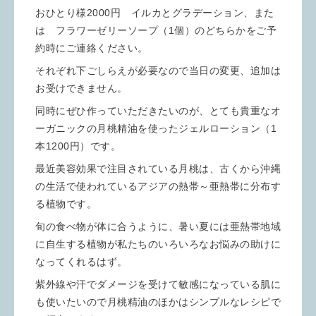
おひとり様2000円 イルカとグラデーション、また
は フラワーゼリーソープ（1個）のどちらかをご予
約時にご連絡ください。
それぞれ下ごしらえが必要なので当日の変更、追加は
お受けできません。
同時にぜひ作っていただきたいのが、とても貴重なオ
ーガニックの月桃精油を使ったジェルローション（1
本1200円）です。
最近美容効果で注目されている月桃は、古くから沖縄
の生活で使われているアジアの熱帯～亜熱帯に分布す
る植物です。
旬の食べ物が体に合うように、暑い夏には亜熱帯地域
に自生する植物が私たちのいろいろなお悩みの助けに
なってくれるはず。
紫外線や汗でダメージを受けて敏感になっている肌に
も使いたいので月桃精油のほかはシンプルなレシピで