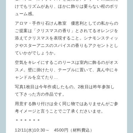
けでもリズムがあり、ほかに飾りは要らない程のボリ
ューム感。
アロマ・手作り石けん教室 優恵利としての私からの
ご提案は「クリスマスの香り」とされてるオレンジを
添えてクリスマスを表現すること。シナモンスティッ
クやスターアニスのスパイスの香りもアクセントとし
ていかがでしょうか。
空気をキレイにするこのリースは室内に飾るのがオス
スメ。壁に掛けたり、テーブルに置いて、真ん中にキ
ャンドルを立てたり…
写真1枚目は今年作成したもの。2枚目は昨年参加し
て下さった方の作品です。
用意する飾り付けは全く同じ物ではありませんがご参
考イメージと言うことでご了承くださいませ。
＊＊＊＊＊＊
12/11(水)10:30～ 4500円（材料費込）