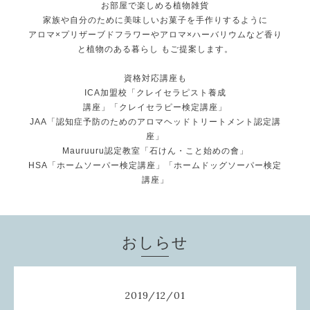
お部屋で楽しめる植物雑貨
家族や自分のために美味しいお菓子を手作りするように
アロマ×プリザーブドフラワーやアロマ×ハーバリウムなど香り
と植物のある暮らし もご提案します。
資格対応講座も
ICA加盟校「クレイセラピスト養成
講座」「クレイセラピー検定講座」
JAA「認知症予防のためのアロマヘッドトリートメント認定講
座」
Mauruuru認定教室「石けん・こと始めの會」
HSA「ホームソーパー検定講座」「ホームドッグソーパー検定
講座」
おしらせ
2019
/
12
/
01