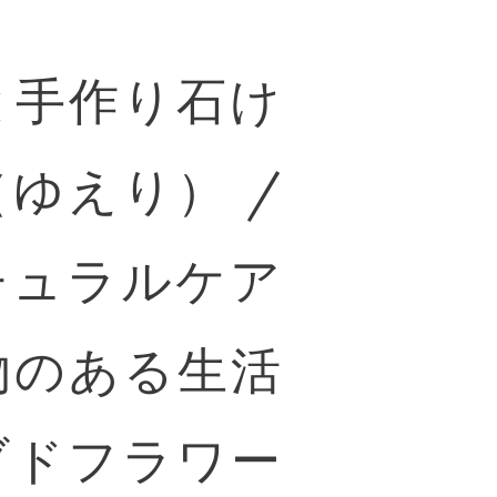
と手作り石け
ゆえり） /
チュラルケア
物のある生活
ブドフラワー