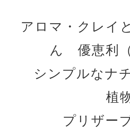
アロマ・クレイ
ん 優恵利（
シンプルなナ
植
プリザー